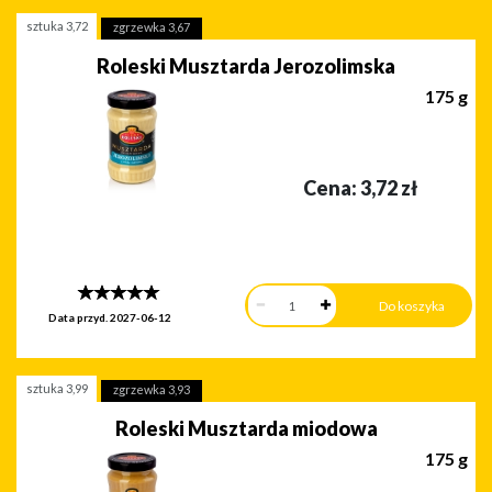
sztuka
3,72
zgrzewka
3,67
Roleski Musztarda Jerozolimska
175 g
Cena:
3,72
zł
Data przyd.
2027-06-12
sztuka
3,99
zgrzewka
3,93
Roleski Musztarda miodowa
175 g