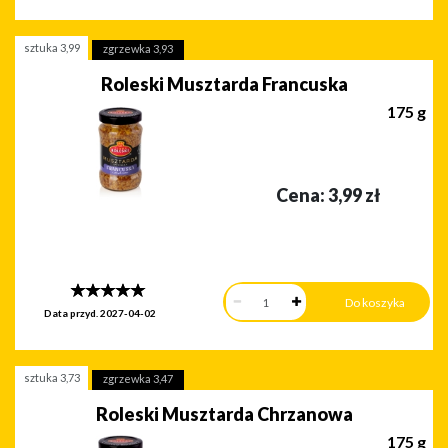
sztuka
3,99
zgrzewka
3,93
Roleski Musztarda Francuska
175 g
Cena:
3,99
zł
Data przyd.
2027-04-02
sztuka
3,73
zgrzewka
3,47
Roleski Musztarda Chrzanowa
175 g