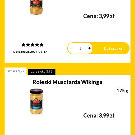
Cena:
3,99
zł
Data przyd.
2027-06-17
sztuka
3,99
zgrzewka
3,93
Roleski Musztarda Wikinga
175 g
Cena:
3,99
zł