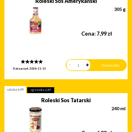
Roleski Sos Amerykański
305 g
Cena:
7,99
zł
Data przyd.
2026-11-15
sztuka
6,99
zgrzewka
6,89
Roleski Sos Tatarski
240 ml