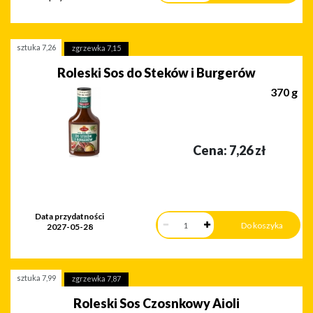
sztuka
7,26
zgrzewka
7,15
Roleski Sos do Steków i Burgerów
370 g
Cena:
7,26
zł
Data przydatności
2027-05-28
sztuka
7,99
zgrzewka
7,87
Roleski Sos Czosnkowy Aioli