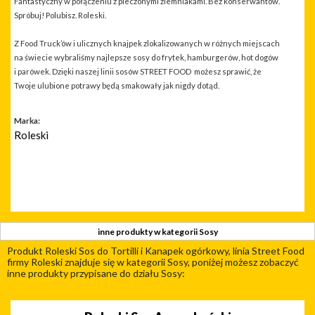
Fantastyczny w połączeniu z pieczonymi ziemniakami. Bez konserwantów.
Spróbuj! Polubisz. Roleski.
Z Food Truck’ów i ulicznych knajpek zlokalizowanych w różnych miejscach
na świecie wybraliśmy najlepsze sosy do frytek, hamburgerów, hot dogów
i parówek. Dzięki naszej linii sosów STREET FOOD możesz sprawić, że
Twoje ulubione potrawy będą smakowały jak nigdy dotąd.
Marka:
Roleski
inne produkty w kategorii Sosy
Produkt Roleski Sos do Tortilli i Kanapek ogórkowy, linia Street Food
firmy Roleski znajduje się w kategorii Sosy, poniżej możesz zobaczyć
inne produkty przypisane do działu Sosy: