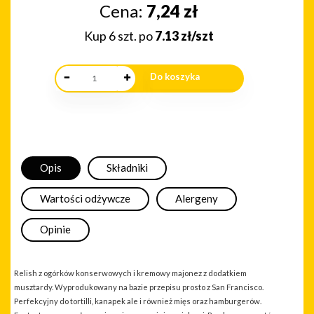
Cena:
7,24
zł
Kup 6 szt. po
7.13 zł/szt
Opis
Składniki
Wartości odżywcze
Alergeny
Opinie
Relish z ogórków konserwowych i kremowy majonez z dodatkiem
musztardy. Wyprodukowany na bazie przepisu prosto z San Francisco.
Perfekcyjny do tortilli, kanapek ale i również mięs oraz hamburgerów.