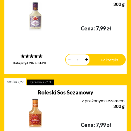
300 g
Cena:
7,99
zł
Data przyd.
2027-04-20
sztuka
7,99
zgrzewka
7,13
Roleski Sos Sezamowy
z prażonym sezamem
300 g
Cena:
7,99
zł