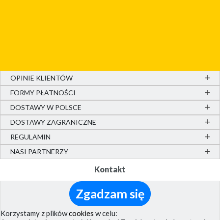
OPINIE KLIENTÓW
FORMY PŁATNOŚCI
DOSTAWY W POLSCE
DOSTAWY ZAGRANICZNE
REGULAMIN
NASI PARTNERZY
Kontakt
Telefony odbieramy: poniedziałek-piątek: 8-15
Zgadzam się
Kontakt
(0048) 58 66 007 66
(+48) 693 35 35 36
Korzystamy z plików
cookies
w celu: