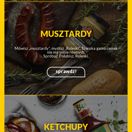
sprawdź!
PRODUKTY BIO
W linii produktów spod szyldu BIO nie znajdziesz żadnych
konserwantów i GMO, a wyłącznie naturalne składniki.
sprawdź!