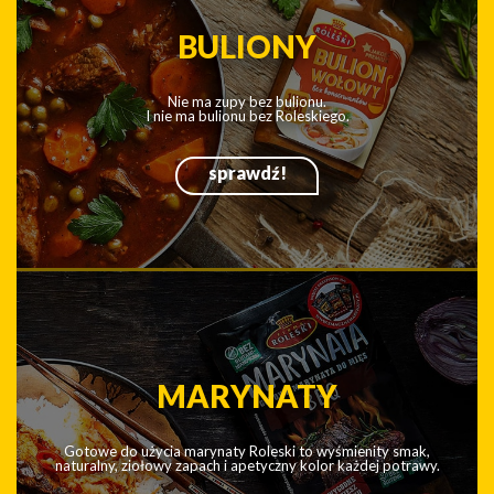
OCTY
Oto aromatyczne octy Roleski z naturalnej fermentacji.
Delikatne w smaku, o przyjemnym zapachu, innowacyjne.
sprawdź!
BULIONY