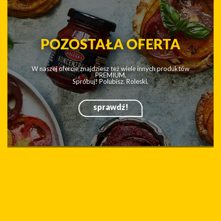
DRESSINGI
Sałatka bez dressingu to stos warzyw bez duszy. Poznaj
dressingi Roleski, które tchną ducha w każdą sałatkę.
sprawdź!