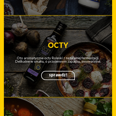
Roleski.
sprawdź!
MAJONEZY
Najlepsze składniki, jedwabista konsystencja, no i ten
delikatny smak. Poznaj linię kultowych majonezów Roleski.
sprawdź!