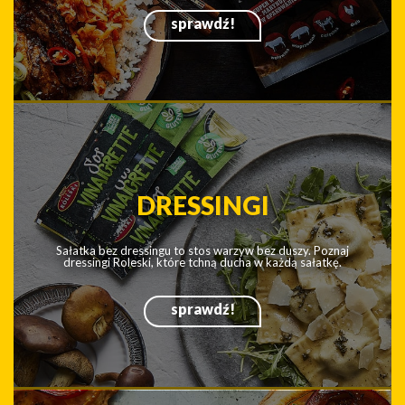
Nie ma zupy bez bulionu.
I nie ma bulionu bez Roleskiego.
sprawdź!
MARYNATY
Gotowe do użycia marynaty Roleski to wyśmienity smak,
naturalny, ziołowy zapach i apetyczny kolor każdej potrawy.
sprawdź!