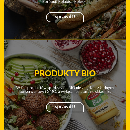
NOWOŚCI
Bez nowości kuchnia byłaby nudna. Przecież zawsze da się
coś zrobić ciekawiej, smaczniej, bardziej egzotycznie.
sprawdź!
SOSY
Mówi się, że Roleski najlepszymi sosami stoi i nie ma w tym
twierdzeniu przesady.
Spróbuj! Polubisz. Roleski.