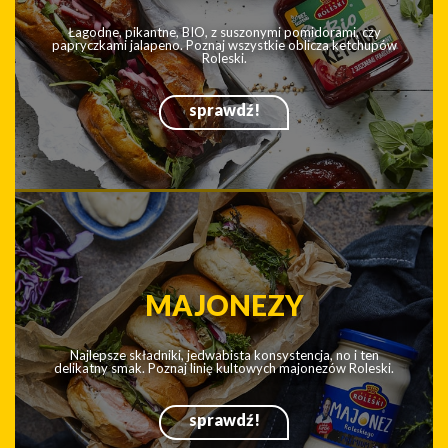
MUSZTARDY
Mówisz „musztardy”, myślisz „Roleski”. Szeroka gama i smak
nie ma sobie równych.
Spróbuj! Polubisz. Roleski.
sprawdź!
KETCHUPY
Łagodne, pikantne, BIO, z suszonymi pomidorami, czy
papryczkami jalapeno. Poznaj wszystkie oblicza ketchupów