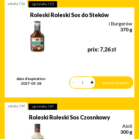
sztuka
7,26
zgrzewka
7,15
Roleski Roleski Sos do Steków
i Burgerów
370 g
prix:
7,26
zł
date d'expiration
2027-05-28
sztuka
7,99
zgrzewka
7,87
Roleski Roleski Sos Czosnkowy
Aioli
300 g