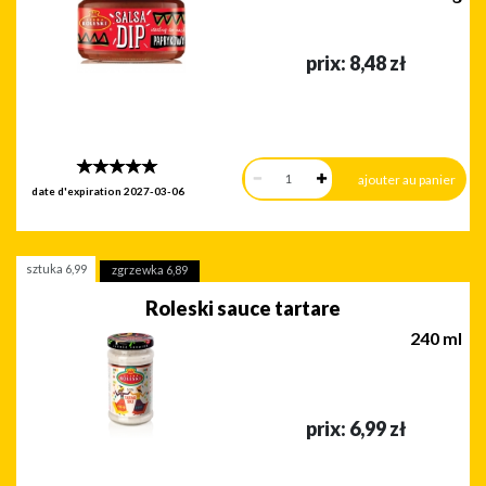
prix:
8,48
zł
date d'expiration
2027-03-06
sztuka
6,99
zgrzewka
6,89
Roleski sauce tartare
240 ml
prix:
6,99
zł