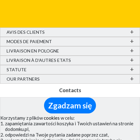
AVIS DES CLIENTS
MODES DE PAIEMENT
LIVRAISON EN POLOGNE
LIVRAISON À D'AUTRES ETATS
STATUTE
OUR PARTNERS
Contacts
Contacts
Zgadzam się
(0048) 58 66 007 66
(+48) 693 35 35 36
Korzystamy z plików
cookies
w celu:
zapamiętania zawartości koszyka i Twoich ustawień na stronie
e-mail:
(montrer)
dodomku.pl,
ul. Innowacji 3
odpowiedzi na Twoje pytania zadane poprzez czat,