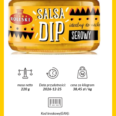
masa netto
Data przydatności:
cena za kilogram
220 g
2026-12-25
38,45 zł / kg
Kod kreskowy(EAN):