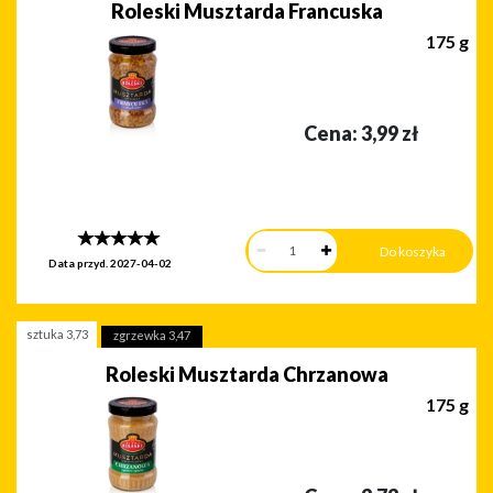
Roleski Musztarda Francuska
175 g
Cena:
3,99
zł
Data przyd.
2027-04-02
sztuka
3,73
zgrzewka
3,47
Roleski Musztarda Chrzanowa
175 g