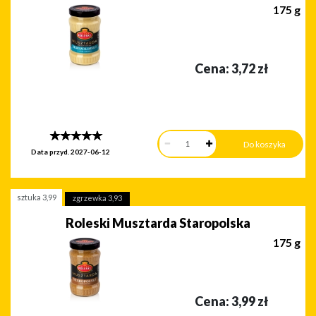
175 g
Cena:
3,72
zł
Data przyd.
2027-06-12
sztuka
3,99
zgrzewka
3,93
Roleski Musztarda Staropolska
175 g
Cena:
3,99
zł