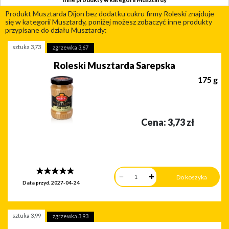
Produkt Musztarda Dijon bez dodatku cukru firmy Roleski znajduje
się w kategorii Musztardy, poniżej możesz zobaczyć inne produkty
przypisane do działu Musztardy:
sztuka
3,73
zgrzewka
3,67
Roleski Musztarda Sarepska
175 g
Cena:
3,73
zł
Data przyd.
2027-04-24
sztuka
3,99
zgrzewka
3,93