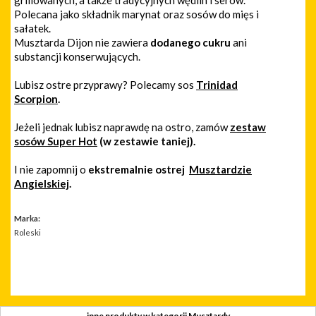
Polecana jako składnik marynat oraz sosów do mięs i
sałatek.
Musztarda Dijon nie zawiera
dodanego cukru
ani
substancji konserwujących.
Lubisz ostre przyprawy? Polecamy sos
Trinidad
Scorpion
.
Jeżeli jednak lubisz naprawdę na ostro, zamów
zestaw
sosów Super Hot
(w zestawie taniej).
I nie zapomnij o
ekstremalnie ostrej
Musztardzie
Angielskiej
.
Marka:
Roleski
inne produkty w kategorii Musztardy