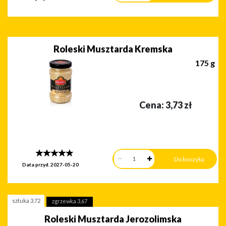
Roleski Musztarda Kremska
175 g
Cena:
3,73
zł
Data przyd.
2027-05-20
sztuka
3,72
zgrzewka
3,67
Roleski Musztarda Jerozolimska